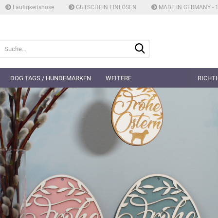
Läufigkeitshose
GUTSCHEIN EINLÖSEN
MADE IN GERMANY - 
Suche...
DOG TAGS / HUNDEMARKEN
WEITERE
RICHTI