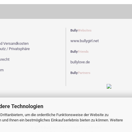
Bully
Websites
www.bullygirl.net
und Versandkosten
tz / Privatsphäre
Bully
Friends
srecht
bullylove.de
um
Bully
Partners
dere Technologien
rittanbietern, um die ordentliche Funktionsweise der Website zu
n und Ihnen ein bestmögliches Einkaufserlebnis bieten zu können. Weitere
© 2018 Bully Girl // DOG PANTS COMPANY