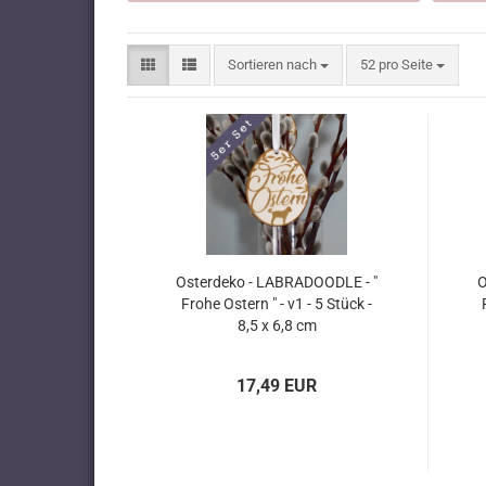
Sortieren nach
pro Seite
Sortieren nach
52 pro Seite
Osterdeko - LABRADOODLE - "
O
Frohe Ostern " - v1 - 5 Stück -
8,5 x 6,8 cm
17,49 EUR