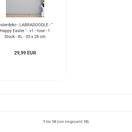
sterdeko - LABRADOODLE - "
Happy Easter " - v1 - rose - 1
Stück - XL - 35 x 28 cm
29,99 EUR
1
bis
10
(von insgesamt
10
)