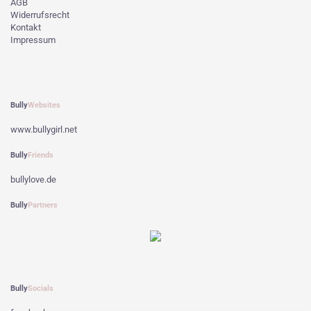
AGB
Widerrufsrecht
Kontakt
Impressum
Bully
Websites
www.bullygirl.net
Bully
Friends
bullylove.de
Bully
Partners
Bully
Socials