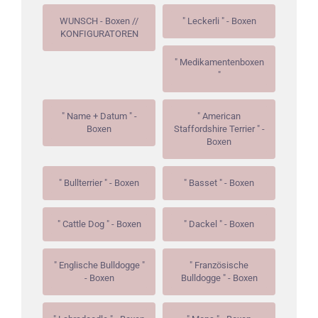
WUNSCH - Boxen //
" Leckerli " - Boxen
KONFIGURATOREN
" Medikamentenboxen
"
" Name + Datum " -
" American
Boxen
Staffordshire Terrier " -
Boxen
" Bullterrier " - Boxen
" Basset " - Boxen
" Cattle Dog " - Boxen
" Dackel " - Boxen
" Englische Bulldogge "
" Französische
- Boxen
Bulldogge " - Boxen