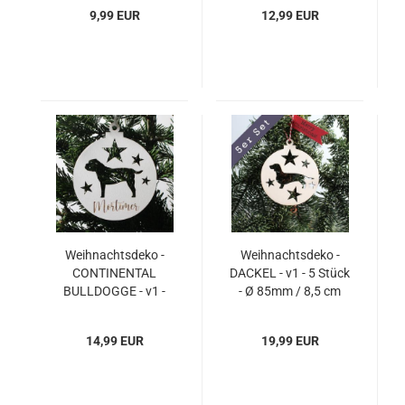
"Ihr Name" - 1 Stück -
14 cm
9,99 EUR
12,99 EUR
Ø 85mm / 8,5 cm
Weihnachtsdeko -
Weihnachtsdeko -
CONTINENTAL
DACKEL - v1 - 5 Stück
BULLDOGGE - v1 -
- Ø 85mm / 8,5 cm
PERSONALISIERT
"Ihr Name" - 1 Stück -
14,99 EUR
19,99 EUR
Ø 140mm / 14 cm