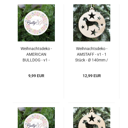
Weihnachtsdeko -
Weihnachtsdeko -
AMERICAN
AMSTAFF - v1 - 1
BULLDOG - v1 -
Stück - Ø 140mm /
PERSONALISIERT
14 cm
"Ihr Name" - 1 Stück -
9,99 EUR
12,99 EUR
Ø 85mm / 8,5 cm