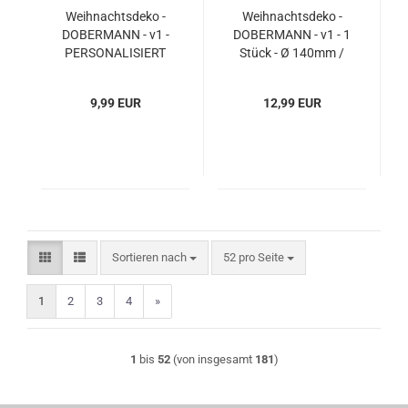
Weihnachtsdeko -
Weihnachtsdeko -
DOBERMANN - v1 -
DOBERMANN - v1 - 1
PERSONALISIERT
Stück - Ø 140mm /
"Ihr Name" - 1 Stück -
14 cm
Ø 85mm / 8,5 cm
9,99 EUR
12,99 EUR
Sortieren nach
pro Seite
Sortieren nach
52 pro Seite
1
2
3
4
»
1
bis
52
(von insgesamt
181
)