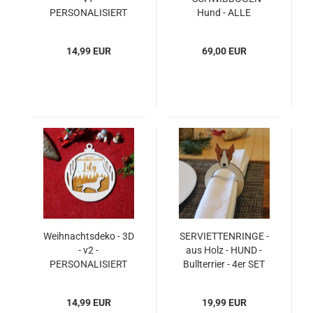
PERSONALISIERT
Hund - ALLE
"Title" + "Ihr Name" +
HUNDERASSEN
"Hunderasse" - 1
MÖGLICH - ca. H 26
14,99 EUR
69,00 EUR
Stück - Ø 105mm /
x B 39 cm
10,5cm
Weihnachtsdeko - 3D
SERVIETTENRINGE -
- v2 -
aus Holz - HUND -
PERSONALISIERT
Bullterrier - 4er SET
"Title" + "Ihr Name" +
"Hunderasse" - 1
14,99 EUR
19,99 EUR
Stück - Ø 105mm /