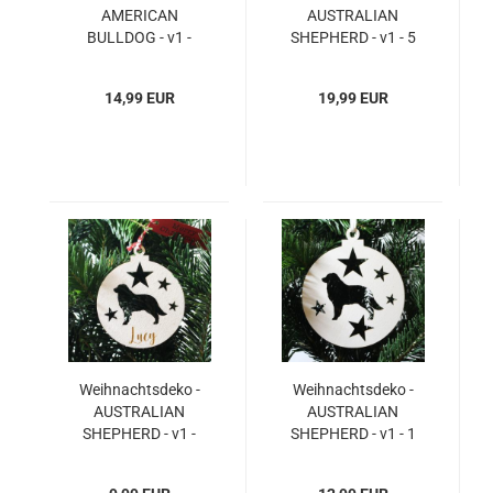
AMERICAN
AUSTRALIAN
BULLDOG - v1 -
SHEPHERD - v1 - 5
PERSONALISIERT
Stück - Ø 85mm / 8,5
"Ihr Name" - 1 Stück -
cm
14,99 EUR
19,99 EUR
Ø 140mm / 14 cm
Weihnachtsdeko -
Weihnachtsdeko -
AUSTRALIAN
AUSTRALIAN
SHEPHERD - v1 -
SHEPHERD - v1 - 1
PERSONALISIERT
Stück - Ø 140mm /
"Ihr Name" - 1 Stück -
14 cm