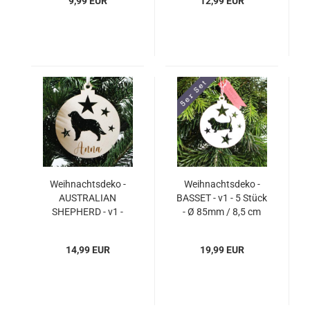
9,99 EUR
12,99 EUR
Ø 85mm / 8,5 cm
Weihnachtsdeko -
Weihnachtsdeko -
AUSTRALIAN
BASSET - v1 - 5 Stück
SHEPHERD - v1 -
- Ø 85mm / 8,5 cm
PERSONALISIERT
"Ihr Name" - 1 Stück -
14,99 EUR
19,99 EUR
Ø 140mm / 14 cm